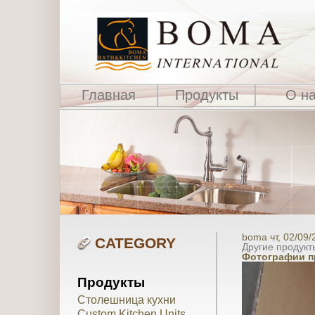
Главная
Продукты
О н
boma чт, 02/09/
CATEGORY
Другие продукт
Фотографии п
Продукты
Столешница кухни
Custom Kitchen Units