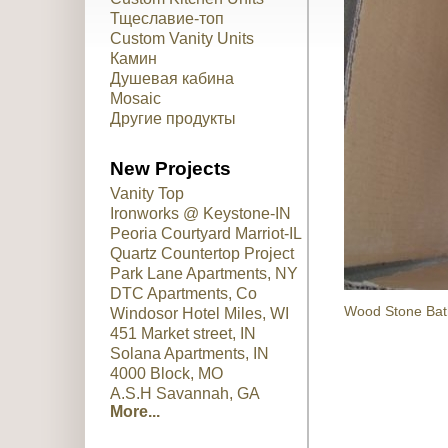
Тщеславие-топ
Custom Vanity Units
Камин
Душевая кабина
Mosaic
Другие продукты
New Projects
Vanity Top
Ironworks @ Keystone-IN
Peoria Courtyard Marriot-IL
Quartz Countertop Project
Park Lane Apartments, NY
DTC Apartments, Co
Wood Stone Bat
Windosor Hotel Miles, WI
451 Market street, IN
Solana Apartments, IN
4000 Block, MO
A.S.H Savannah, GA
More...