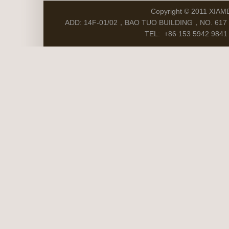
Copyright © 2011 XIAM
ADD: 14F-01/02，BAO TUO BUILDING，NO. 617 S
TEL: +86 153 5942 9841